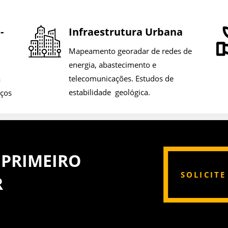
-
Infraestrutura Urbana
Mapeamento georadar de redes de
energia, abastecimento e
telecomunicações. Estudos de
a
estabilidade geológica.
oços
 PRIMEIRO
SOLICIT
R