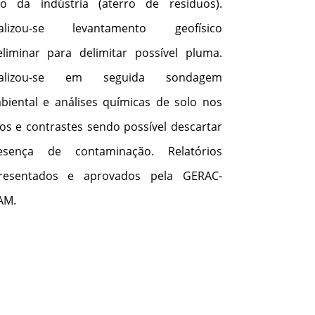
lo da indústria (aterro de resíduos).
alizou-se levantamento geofísico
eliminar para delimitar possível pluma.
alizou-se em seguida sondagem
biental e análises químicas de solo nos
vos e contrastes sendo possível descartar
esença de contaminação. Relatórios
resentados e aprovados pela GERAC-
AM.