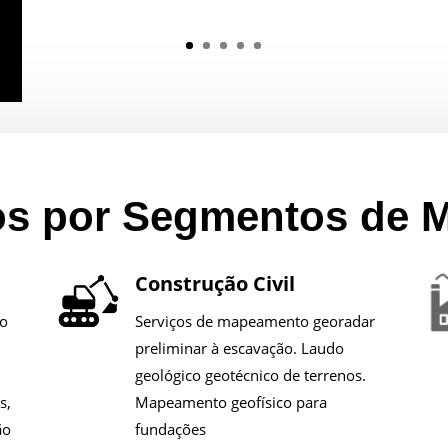
os por Segmentos de 
Construção Civil
co
Serviços de mapeamento georadar
preliminar à escavação. Laudo
geológico geotécnico de terrenos.
s,
Mapeamento geofísico para
ão
fundações