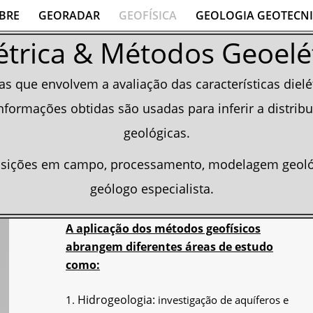
BRE
GEORADAR
GEOFÍSICA
GEOLOGIA GEOTECN
étrica & Métodos Geoel
s que envolvem a avaliação das características dielét
nformações obtidas são usadas para inferir a distrib
geológicas.
isições em campo, processamento, modelagem geoló
geólogo especialista.
A aplicação dos métodos geofísicos
abrangem diferentes áreas de estudo
como:
Hidrogeologia:
investigação de aquíferos e