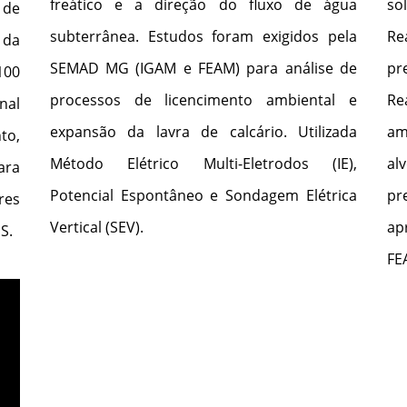
freático e a direção do fluxo de água
so
 de
subterrânea. Estudos foram exigidos pela
Re
 da
SEMAD MG (IGAM e FEAM) para análise de
pr
100
processos de licencimento ambiental e
Re
nal
expansão da lavra de calcário. Utilizada
am
to,
Método Elétrico Multi-Eletrodos (IE),
al
ara
Potencial Espontâneo e Sondagem Elétrica
pr
res
Vertical (SEV).
ap
IS
.
FE